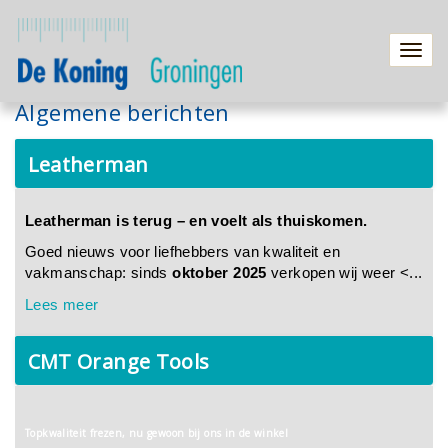
Toggl
navig
Algemene berichten
Leatherman
Leatherman is terug – en voelt als thuiskomen.
Goed nieuws voor liefhebbers van kwaliteit en
vakmanschap: sinds
oktober 2025
verkopen wij weer <...
Lees meer
CMT Orange Tools
Topkwaliteit frezen, nu gewoon bij ons in de winkel